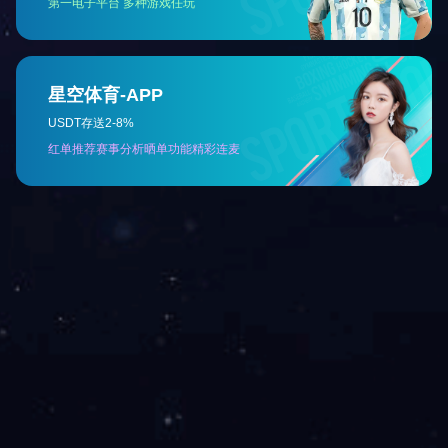
冷库设计
冷库案例
冷库新闻
关于皇冠线上体育官方平台
联系皇冠线上体育官方平台
皇冠线上体育官方平台
版权所有
备案号：
皇冠线上体育官方平台
联系人：车总 手
机：15691489865
公司网址：
motosalfa.com 公司地址：陕西省
西安市碑林区兴庆路86号
扫一扫咨询冷
库建造报价
公司地址：
陕西省西安市浐灞生态区东三环
7188号江宁酒店用品城19栋10134号
热门搜索
:
西安冷库
,
西安冷库安装
,
西安冷库建
设
,
西安冷库维修
,
西安冷库设备