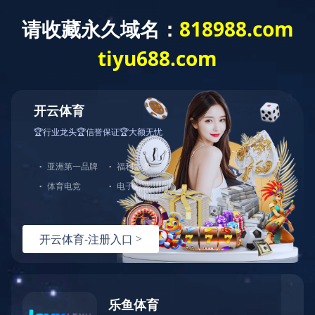
皇冠线上体育官方平台
冷库皇冠线上体育官方平台
冷库工程
食品冷库
肉类冷库
冷冻冷库
水果冷库
农业冷库
医药冷库
酒店冷库
冷藏库
烘干机
冷库设计
冷库安装
冷库维修
冷库案例