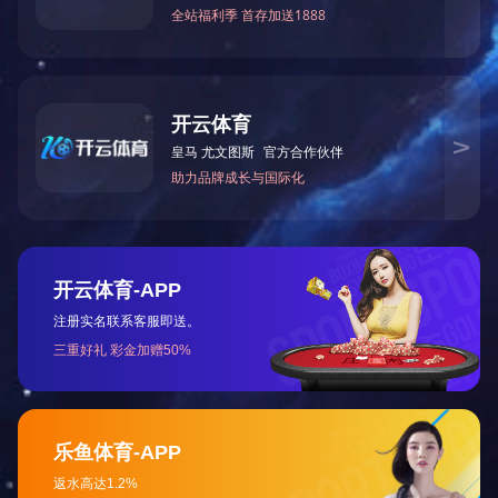
皇冠线上体育官方平台专业面向陕西、甘肃、宁夏等地提供水
果冷库、食品冷库、肉类冷库、医用冷库、农业冷库、酒店冷
库、冷藏库的设计、建造安装、保养维修等服务。
烘干机
烘干机
西安皇冠线上体育官方平台制冷设备公司面向陕西,西安,
咸阳,安康,渭南,商洛等地提供烘干机,主要用于水果烘干
等烘干服务,欢迎来电咨询
烘干箱
西安皇冠线上体育官方平台制冷设备公司面向陕西,西安,
咸阳,安康,渭南,商洛等地提供烘干箱设备,并提供烘干箱