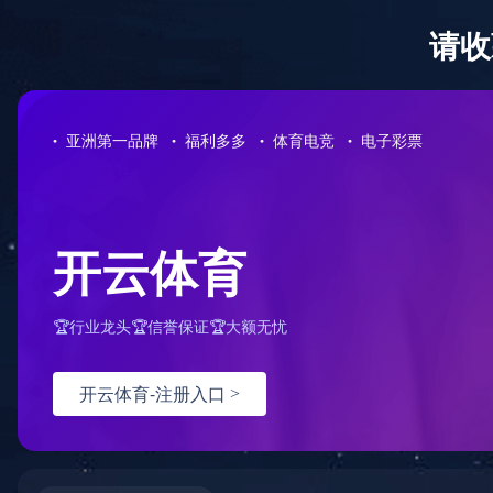
皇冠线上体育官方平台
冷库皇冠线上体育官方平台
冷库工程
食品冷库
肉类冷库
冷冻冷库
水果冷库
农业冷库
医药冷库
酒店冷库
冷藏库
烘干机
冷库设计
冷库安装
冷库维修
冷库案例