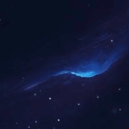
皇冠线上体育官方平台专业面向陕西、甘肃、宁夏等地提供水
食品冷库
渭南食品冷库建造
皇冠线上体育官方平台 专业面向陕西,西安,宝鸡,渭南,
汉中食品保鲜冷库
皇冠线上体育官方平台 专业面向陕西,西安,宝鸡,渭南,
西安食品厂冷库
皇冠线上体育官方平台 专业面向陕西,西安,宝鸡,渭南,