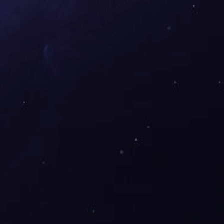
、冷藏库的设计、建造安装、保养维修等服务。
设等服务,欢迎来电咨询。
设等服务,欢迎来电咨询。
设等服务,欢迎来电咨询。