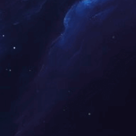
果冷库、食品冷库、肉类冷库、医用冷库、农业冷库、酒店冷库
安康,汉中等地提供食品厂冷库设计,食品厂冷库安装,食品厂冷库建
安康,汉中等地提供食品厂冷库设计,食品厂冷库安装,食品厂冷库建
安康,汉中等地提供食品厂冷库设计,食品厂冷库安装,食品厂冷库建