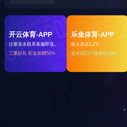
医药冷库
酒店冷库
冷藏库
冷库案例
烘干机
新闻推荐
仓储物流冷库怎么建？4大要点帮采购者避坑
大型冷冻库怎么建？避开3大痛点，西安皇冠线上体育官
专业冷库建造多少钱
冷库设计与建造：打造环保节能的冷藏解决方案
建造大型冷库需要注意什么问题
联系我们
产品简介
皇冠线上体育官方平台