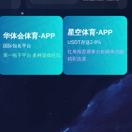
等。坚持温度通常在0°C左右，并以冷风机进行吹风冷却。
微需要小一点。
用环境，运用情况来量身定制的，除非没有特别需要走规范化道
库库板，低温库及冻住库通常选用120MM或150MM厚的库
度通常要在0.4MM以上，冷库库板发泡密度依照国家规范是每
度是做出来是固定的。
温，通常用在特别配备里边，聚乙烯即是不错的原资料，通过必