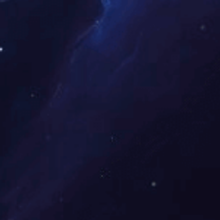
收假通知
放假通知