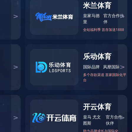
，冷库在这个开展过程中起到了至关重要的作用。
要的温度不一样，根本如今冷库厂家都能满意各级消费者的需