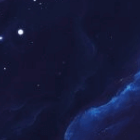
温资料。聚氨酯板好，保温功能好，不吸潮，可是报价略高。
其他库房，冷库对温度、湿度等环境需要都很高。所以在挑选冷
？
下一条：
冷库怎样运用才可以比较省电？