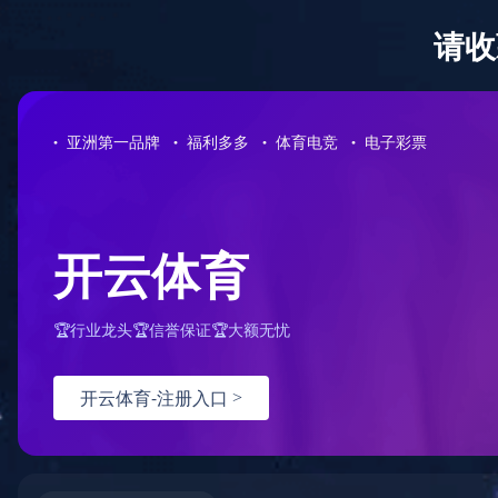
皇冠线上体育官方平台
冷库皇冠线上体育官方平台
冷库工程
食品冷库
肉类冷库
冷冻冷库
水果冷库
农业冷库
医药冷库
酒店冷库
冷藏库
烘干机
冷库设计
冷库安装
冷库维修
冷库案例