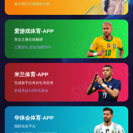
条：
西安冷库安装的核心关键点有哪些？
皇冠线上体育官方平台相关的文章
西安冷库安装的核心关键点有哪些？
医药冷库安装后为何会产生温度过低的状况？
在进行冷库安装建造前要准备哪些设施和材料呢?
西安冷库安装在施工时有哪些标准?
西安冷库厂家教你们正确配置冷库设备的方法
相关产品
西安农业冷库建设
咸阳机场冷库