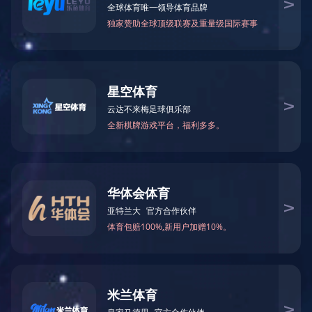
冷库新闻
关于皇冠线上体育官方平台
联系皇冠线上体育官方平台
冷库动态
NEWS
专业建设食品冷库 水果冷库、医用冷库等
您所在的位置：
皇冠线上体育官方平台
>
信息动态
>
冷库新
闻
> 冷库动态
保鲜冷库在挑选和安装时都有哪些诀窍？
来源：
motosalfa.com
皇冠线上体育官方平台 ：2020-08-18
返回列表
在大伙儿日常生活，很多人对于食品保鲜水平规定变得越
来越高，那在这个前提条件下，保鲜冷库的需要量持续增加，
也变得越来越重要，那西安皇冠线上体育官方平台
冷库安装
公