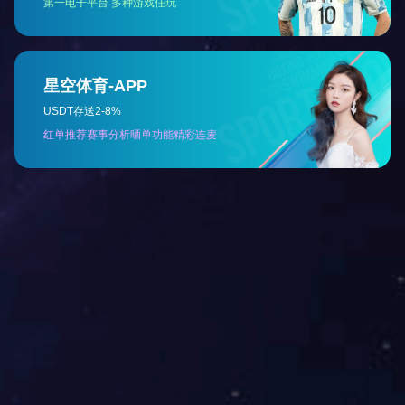
咸阳餐饮冷库
西安食品中心冷库
商洛冷库建设
新闻导航
NEWS
冷库新闻
皇冠线上体育官方平台资讯
冷库动态
新闻推荐
仓储物流冷库怎么建？4大要点帮采购者避坑
大型冷冻库怎么建？避开3大痛点，西安皇冠线上体育官
方平台帮你省成本
专业冷库建造多少钱