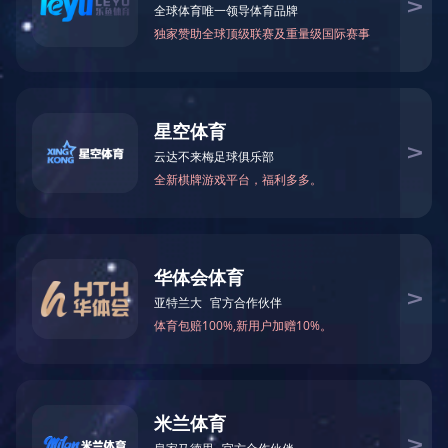
冷库新闻
关于皇冠线上体育官方平台
联系皇冠线上体育官方平台
冷库动态
NEWS
专业建设食品冷库 水果冷库、医用冷库等
您所在的位置：
皇冠线上体育官方平台
>
信息动态
>
冷库新
闻
> 冷库动态
保鲜冷库建设市场发展趋势介绍
来源：
motosalfa.com
皇冠线上体育官方平台 ：2023-04-25
返回列表
保鲜冷库
应该是一种常见的冷库类型，个人，酒店，农
场，批发市场等都会有建设保鲜冷库的需求，所以对于市场来